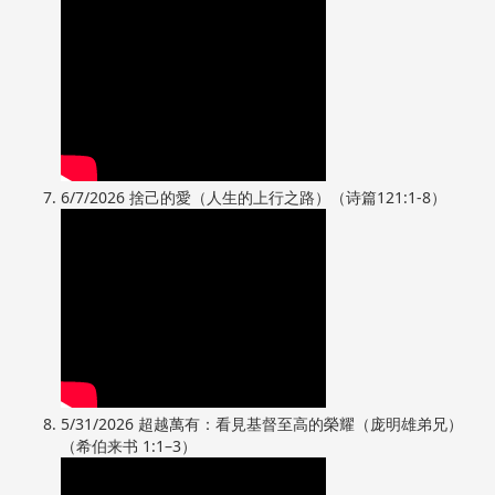
6/7/2026 捨己的愛（人生的上行之路）（诗篇121:1-8）
5/31/2026 超越萬有：看見基督至高的榮耀（庞明雄弟兄）
（希伯来书 1:1–3）